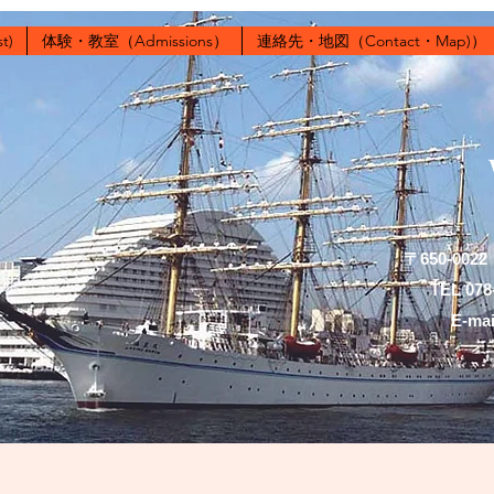
t)
体験・教室（Admissions）
連絡先・地図（Contact・Map)）
​〒650-0
TEL 078
E-mai