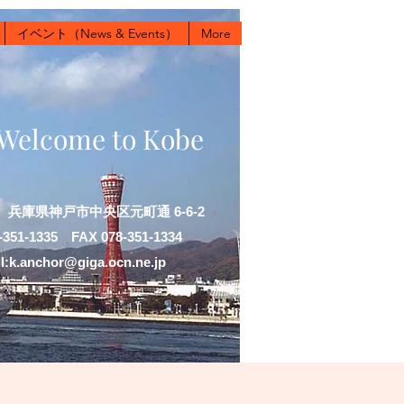
イベント（News & Events）
More
Welcome to Kobe
022 兵庫県神戸市中央区元町通 6-6-2
-351-1335 FAX 078-351-1334
l:k.anchor@giga.ocn.ne.jp