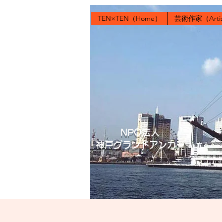
TEN×TEN（Home）
芸術作家（Artis
​NPO法人
​神戸グランドアンカー