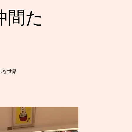
仲間た
ルな世界