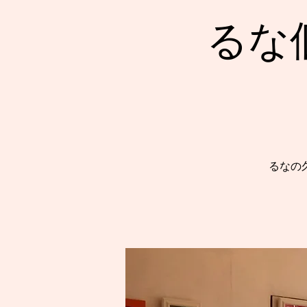
るな
るなの