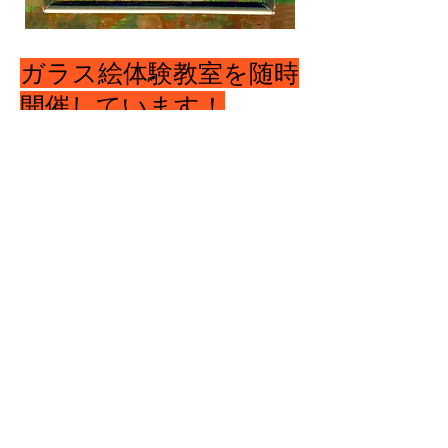
ガラス絵体験教室を随時
開催しています！
仕上がった作品は、その場で「KOBEみなと
のガラス絵大賞 公募展」
にも出展（無料）できます！
ガラスプレート・絵具・筆、、、など一式ご
用意してお待ちしています。
（体験：描き方アドバイス、ガラス版、絵
具、筆など一式含め 税込¥2.000-）
体験日時：予約優先 ご相談ください。０７
８－３５１－１３３５
１１：００－１７：００（水休館）
​〒650-0022 神戸市中央区元町通 6-6-2