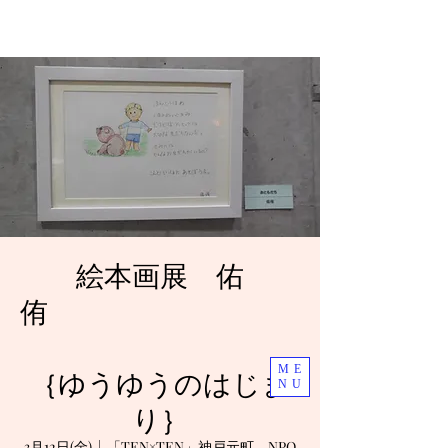
絵本画展 佑
侑
ME
｛ゆうゆうのはじま
NU
り｝
3月12日(金)
  |  
「TEN×TEN」神戸元町 NPO