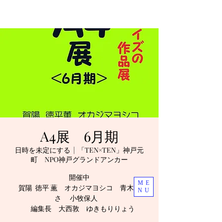
A4展 6月期
日時を未定にする
  |  
「TEN×TEN」神戸元
町 NPO神戸グランドアンカー
開催中
ME
賀陽 徳平 薫 オカジマヨシコ 青木なぎ
NU
さ 小牧保人
編集長 大西敦 ゆきもりりょう