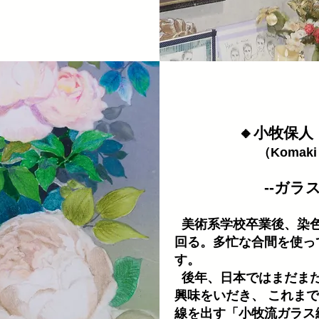
🔸小牧保人
（Komaki 
--ガラス絵 
美術系学校卒業後、染色
回る。多忙な合間を使っ
す。
後年、日本ではまだまだ
興味をいだき、 これま
線を出す「小牧流ガラス