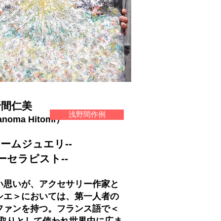
野間仁美
浅野間作例
Hitomi）
ュームジュエリ--
ラピスト--
思いが、アクセサリー作家と
シエ＞においては、第一人者の
ファンを持つ。フラ
ンス語で＜