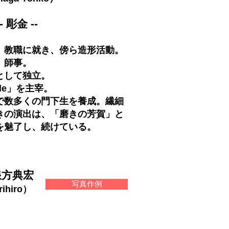
-- 彫金 --
教職に就き、傍ら造形活動。
、師事。
として独立。
le」を主宰。
で数多くの門下生を養成。繊細
きの演出は、「磨きの芳賀」と
を魅了し、続けている
。
浪方典宏
写真作例
hiro）