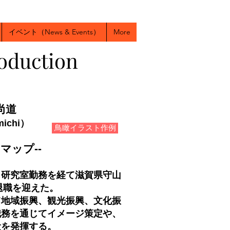
イベント（News & Events）
More
oduction
尚道
michi）
鳥瞰イラスト作例
 マップ--
、
研究室勤務を経て滋賀県守山
退職を迎えた。
地域振興、観光振興、文化振
務を通じてイメージ策定や、
量を発揮する。