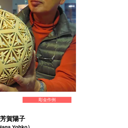
彫金作例
芳賀陽子
aga Yohko）