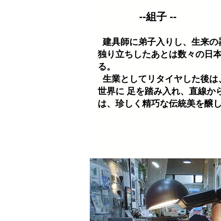
--組子 --
建具師に弟子入りし、生来の
独り立ちしたあとは数々の日
る。
生業としてリタイヤした後は
世界に 足を踏み入れ、直線か
は、珍しく精巧な伝統美を醸