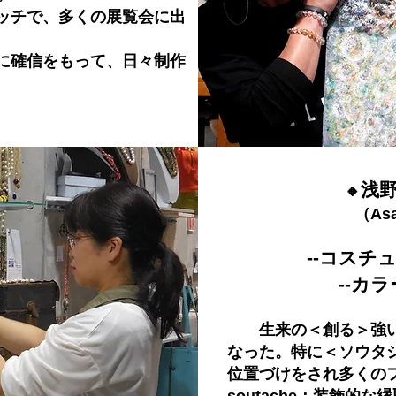
ッチで、多くの展覧会に出
に確信をもって、日々制作
浅
🔸
（Asanoma 
--コスチ
--カラーセ
生来の＜創る＞強い
なった。特に＜ソウタ
位置づけをされ多くの