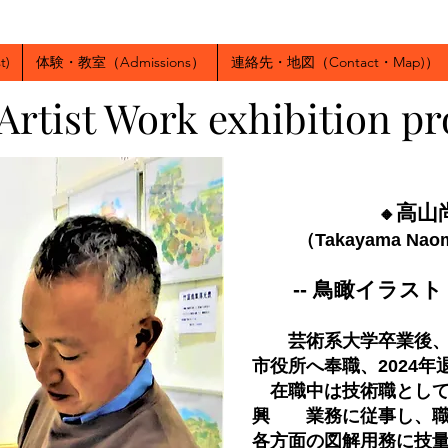
t)
体験・教室（Admissions）
連絡先・地図（Contact・Map)）
ist Work exhibition pr
高山
🔸
（Takayama Nao
-- 鳥瞰イラスト
芸術系大学卒業後
市役所へ奉職、2024年
在職中は技術職として
興 業務に従事し、職
各方面の図解用務に技