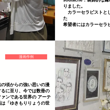
soutache：装飾的
りました。
カラーセラピストとし
た
希望者にはカラー
セラ
う
漫画作例
の頃からの強い思いの漫
するに至り、今では数冊の
ァンである世界の アーテ
画は「ゆきもりりょうの世