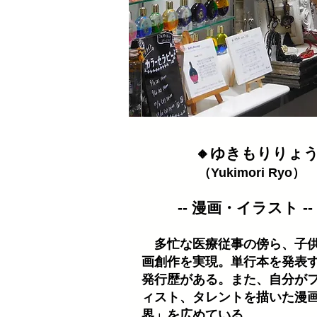
🔸ゆきもりりょ
（Yukimori Ryo）
-- 漫画・イラスト --
多忙な医療従事の傍ら、子供
画創作を実現。単行本を発表
発行歴がある。また、自分がフ
ィスト、タレントを描いた漫
界」を広めている。