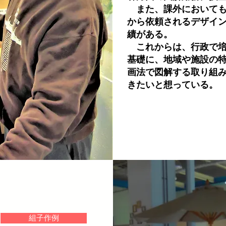
また、課外においても
から依頼されるデザイ
績がある。
これからは、行政で培
基礎に、地域や施設の
画法で図解する取り組
きたいと想っている。
組子作例