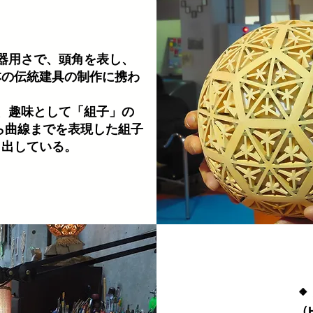
器用さで、
頭角を表し、
本の伝統建具の制作に携わ
、趣味として「組子」の
ら曲線までを表現した組子
し出している。
🔸
（H